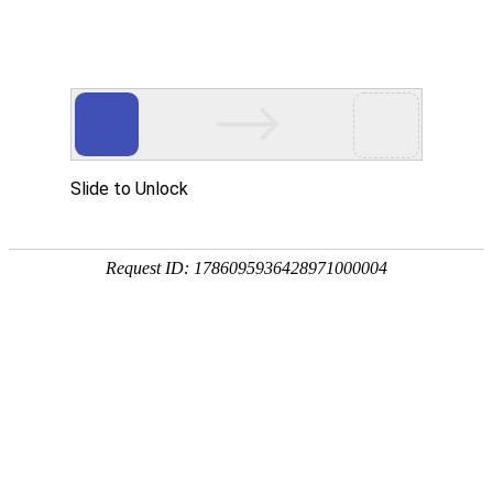
sale2@kyhardware.com
+86-13412060898
简体中文
English