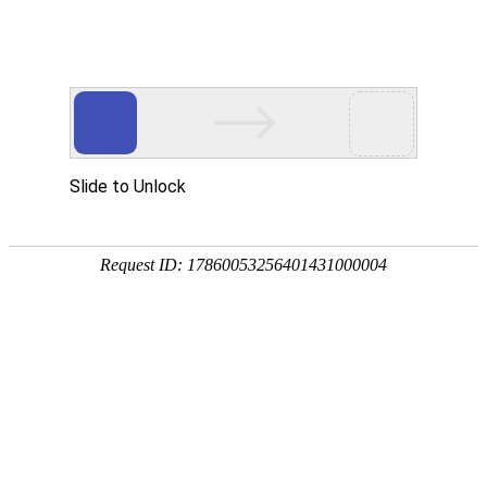
sale2@kyhardware.com
+86-13412060898
简体中文
English