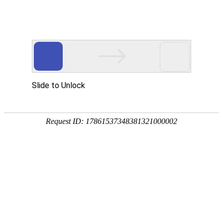
sale2@kyhardware.com
+86-13412060898
简体中文
English