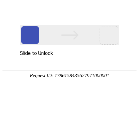
sale2@kyhardware.com
+86-13412060898
简体中文
English